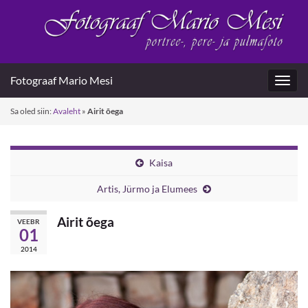
Fotograaf Mario Mesi
Toggl
navig
Sa oled siin:
Avaleht
»
Airit õega
Kaisa
Artis, Jürmo ja Elumees
Airit õega
VEEBR
01
2014